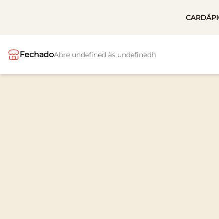
CARDÁP
Fechado
Abre undefined às undefinedh