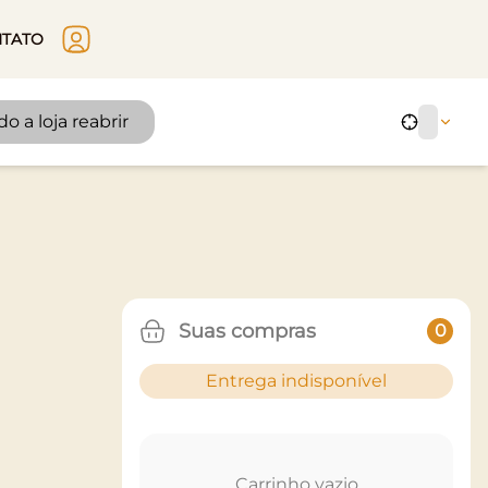
TATO
 a loja reabrir
Suas compras
0
Entrega indisponível
Carrinho vazio